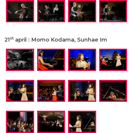
st
21
april : Momo Kodama, Sunhae Im