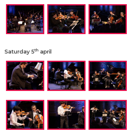
th
Saturday 5
april