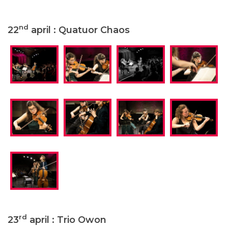
nd
22
april : Quatuor Chaos
rd
23
april : Trio Owon