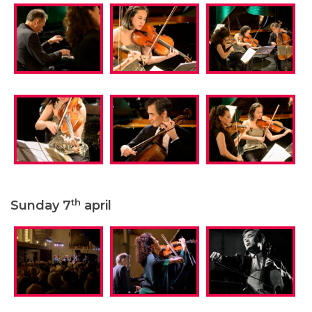
th
Sunday 7
april