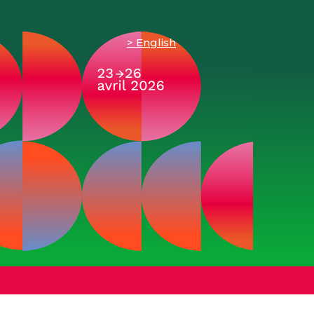
English
e