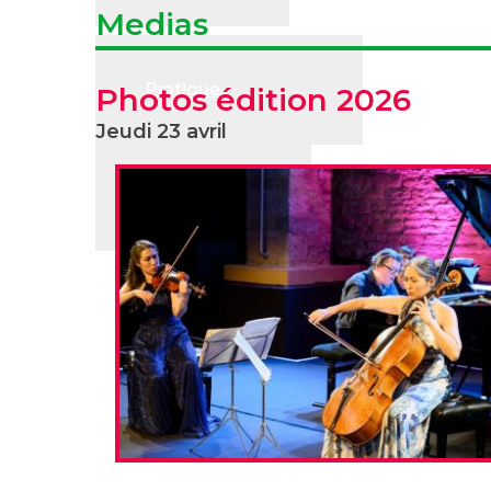
Medias
Pratique
Partenai
Photos édition 2026
Jeudi 23 avril
Instagram