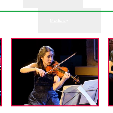
res
Médias