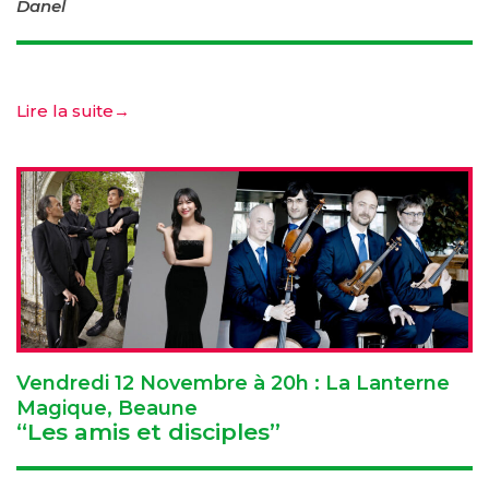
Danel
Lire la suite
→
Vendredi 12 Novembre à 20h : La Lanterne
Magique, Beaune
“Les amis et disciples”