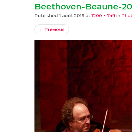
Beethoven-Beaune-20
Published
1 août 2019
at
1200 × 749
in
Phot
←
Previous