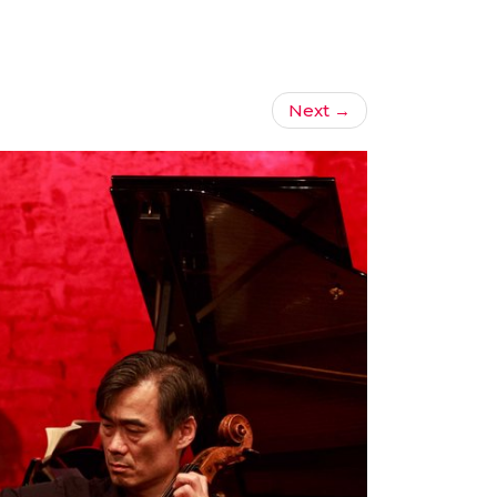
Next
→