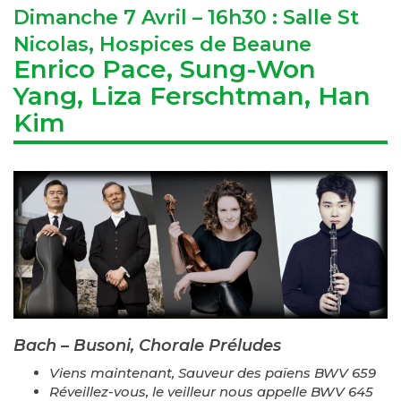
Dimanche 7 Avril – 16h30 : Salle St
Nicolas, Hospices de Beaune
Enrico Pace, Sung-Won
Yang, Liza Ferschtman, Han
Kim
Bach – Busoni, Chorale Préludes
Viens maintenant, Sauveur des païens BWV 659
Réveillez-vous, le veilleur nous appelle BWV 645